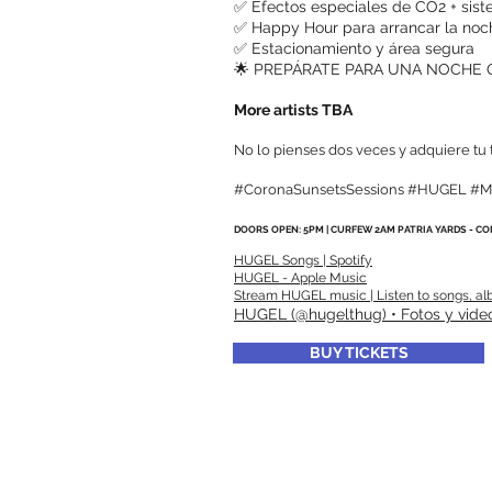
✅ Efectos especiales de CO2 + sist
✅ Happy Hour para arrancar la no
✅ Estacionamiento y área segura
🌟 PREPÁRATE PARA UNA NOCHE Q
More artists TBA
No lo pienses dos veces y adquiere tu 
#CoronaSunsetsSessions #HUGEL #Mu
DOORS OPEN: 5PM | CURFEW 2AM PATRIA YARDS - CO
HUGEL Songs | Spotify
‎HUGEL - Apple Music
Stream HUGEL music | Listen to songs, alb
HUGEL (@hugelthug) • Fotos y vide
BUY TICKETS