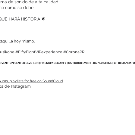
ema de sonido de alta calidad
che como se debe
UE HARÁ HISTORIA 🌟
taquilla hoy mismo.
sikone #FiftyEightVIPexperience #CoronaPR
NVENTION CENTER BLVD S/N | FRIENDLY SECURTY | OUTDOOR EVENT -RAIN or SHINE | 18+ ID MAND
ums, playlists for free on SoundCloud
os de Instagram