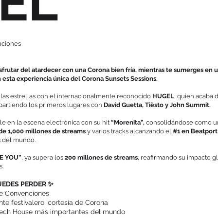
EL
enciones
disfrutar del atardecer con una Corona bien fría, mientras te sumerges en
esta experiencia única del Corona Sunsets Sessions.
o las estrellas con el internacionalmente reconocido
HUGEL
, quien acaba 
artiendo los primeros lugares con
David Guetta, Tiësto y John Summit.
 en la escena electrónica con su hit
“Morenita”,
consolidándose como u
de 1,000 millones de streams
y varios tracks alcanzando el
#1 en Beatport
s del mundo.
RE YOU”
, ya supera los
200 millones de streams
, reafirmando su impacto gl
s.
UEDES PERDER ✨
 de Convenciones
te festivalero, cortesía de Corona
 Tech House más importantes del mundo