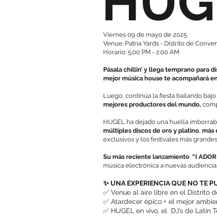
HUG
Viernes 09 de mayo de 2025
Venue: Patria Yards - Distrito de Conv
Horario: 5:00 PM - 2:00 AM
Pásala chillin’ y llega temprano para 
mejor música house te acompañará en 
Luego, continúa la fiesta bailando baj
mejores productores del mundo,
comp
HUGEL ha dejado una huella imborrable
múltiples discos de oro y platino
,
más 
exclusivos y los festivales más grande
Su más reciente lanzamiento
,
“I ADO
música electrónica a nuevas audiencia
✨ UNA EXPERIENCIA QUE NO TE P
✅ Venue al aire libre en el Distrito
✅ Atardecer épico + el mejor ambien
✅ HUGEL en vivo, el DJ’s de Latin