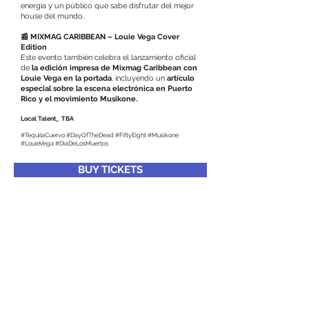
energía y un público que sabe disfrutar del mejor
house del mundo.
📰 MIXMAG CARIBBEAN – Louie Vega Cover
Edition
Este evento también celebra el lanzamiento oficial
de
la edición impresa de Mixmag Caribbean con
Louie Vega en la portada
, incluyendo un
artículo
especial sobre la escena electrónica en Puerto
Rico y el movimiento Musikone.
Local Talent_ TBA
#TequilaCuervo #DayOfTheDead #FiftyEight #Musikone
#LouieVega #DiaDeLosMuertos
BUY TICKETS