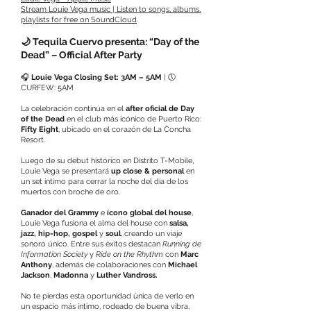
Stream Louie Vega music | Listen to songs, albums,
playlists for free on SoundCloud
🌙 Tequila Cuervo presenta: “Day of the
Dead” – Official After Party
🎧
Louie Vega Closing Set: 3AM – 5AM
| 🕔
CURFEW: 5AM
La celebración continúa en el
after oficial de Day
of the Dead
en el club más icónico de Puerto Rico:
Fifty Eight
, ubicado en el corazón de La Concha
Resort.
Luego de su debut histórico en Distrito T-Mobile,
Louie Vega se presentará
up close & personal
en
un set íntimo para cerrar la noche del día de los
muertos con broche de oro.
Ganador del Grammy
e
ícono global del house
,
Louie Vega fusiona el alma del house con
salsa,
jazz, hip-hop, gospel
y
soul
, creando un viaje
sonoro único. Entre sus éxitos destacan
Running de
Information Society
y
Ride on the Rhythm
con
Marc
Anthony
, además de colaboraciones con
Michael
Jackson
,
Madonna
y
Luther Vandross.
No te pierdas esta oportunidad única de verlo en
un espacio más íntimo, rodeado de buena vibra,