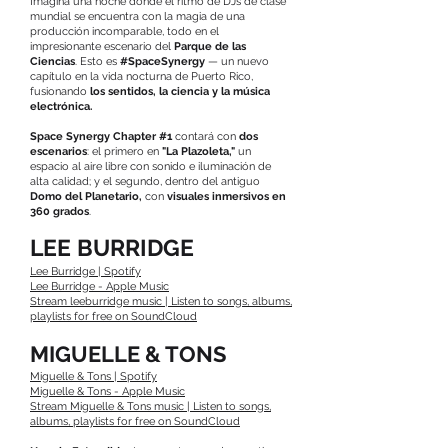
Imagina una noche donde el ritmo de DJs de clase
mundial se encuentra con la magia de una
producción incomparable, todo en el
impresionante escenario del
Parque de las
Ciencias
. Esto es
#SpaceSynergy
— un nuevo
capítulo en la vida nocturna de Puerto Rico,
fusionando
los sentidos, la ciencia y la música
electrónica.
Space Synergy Chapter #1
contará con
dos
escenarios
: el primero en
"La Plazoleta,"
un
espacio al aire libre con sonido e iluminación de
alta calidad; y el segundo, dentro del antiguo
Domo del Planetario,
con
visuales inmersivos en
360 grados
.
LEE BURRIDGE
Lee Burridge | Spotify
‎Lee Burridge - Apple Music
Stream leeburridge music | Listen to songs, albums,
playlists for free on SoundCloud
MIGUELLE & TONS
Miguelle & Tons | Spotify
‎Miguelle & Tons - Apple Music
Stream Miguelle & Tons music | Listen to songs,
albums, playlists for free on SoundCloud