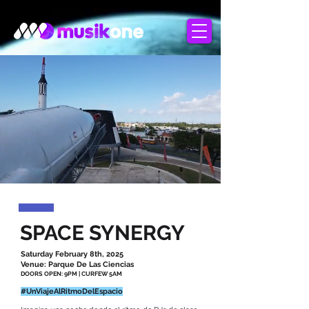
SPACE SYNERGY
Saturday February 8th, 2025
Venue: Parque De Las Ciencias
DOORS OPEN: 9PM | CURFEW 5AM
#UnViajeAlRitmoDelEspacio