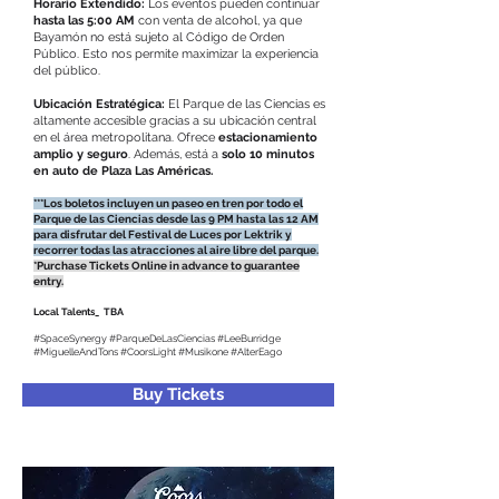
Horario Extendido:
Los eventos pueden continuar
hasta las 5:00 AM
con venta de alcohol, ya que
Bayamón no está sujeto al Código de Orden
Público. Esto nos permite maximizar la experiencia
del público.
Ubicación Estratégica:
El Parque de las Ciencias es
altamente accesible gracias a su ubicación central
en el área metropolitana. Ofrece
estacionamiento
amplio y seguro
. Además, está a
solo 10 minutos
en auto de Plaza Las Américas.
***Los boletos incluyen un paseo en tren por todo el
Parque de las Ciencias desde las 9 PM hasta las 12 AM
para disfrutar del Festival de Luces por Lektrik y
recorrer todas las atracciones al aire libre del parque.
*Purchase Tickets Online in advance to guarantee
entry.
Local Talents_ TBA
#SpaceSynergy #ParqueDeLasCiencias #LeeBurridge
#MiguelleAndTons #CoorsLight #Musikone #AlterEago
Buy Tickets